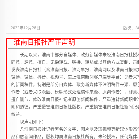
2022年12月28日
版次：A
淮南日报社严正声明
长期以来，淮南市部分自媒体、政务新媒体未经淮南日报社授
同意，肆意、擅自、无偿转载、链接、转贴或以其他方式复制、录
发表淮南日报社（含淮南日报、淮河早报、淮南网以及淮南日报官
微博、微信、抖音、视频号、掌上淮南新闻客户端等平台）记者采
的新闻稿件，特别是部分自媒体、政务新媒体不注明稿件来源、原
作者（或者采取隐匿、模糊形式处理稿件来源、原创作者），肆意
擅自删节、修改淮南日报社记者原创新闻稿件，严重违背新闻职业
则和道德，严重侵害淮南日报社版权，严重损害淮南日报社新闻记
权益。
现声明如下：
凡淮南日报社记者署名的文字、图片以及短视频等新媒体形态
品和融新闻作品，版权均属淮南日报社所有。未经授权，任何媒体