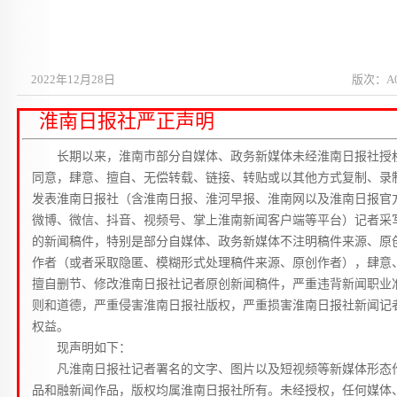
2022年12月28日
版次：A
淮南日报社严正声明
长期以来，淮南市部分自媒体、政务新媒体未经淮南日报社授
同意，肆意、擅自、无偿转载、链接、转贴或以其他方式复制、录
发表淮南日报社（含淮南日报、淮河早报、淮南网以及淮南日报官
微博、微信、抖音、视频号、掌上淮南新闻客户端等平台）记者采
的新闻稿件，特别是部分自媒体、政务新媒体不注明稿件来源、原
作者（或者采取隐匿、模糊形式处理稿件来源、原创作者），肆意
擅自删节、修改淮南日报社记者原创新闻稿件，严重违背新闻职业
则和道德，严重侵害淮南日报社版权，严重损害淮南日报社新闻记
权益。
现声明如下：
凡淮南日报社记者署名的文字、图片以及短视频等新媒体形态
品和融新闻作品，版权均属淮南日报社所有。未经授权，任何媒体