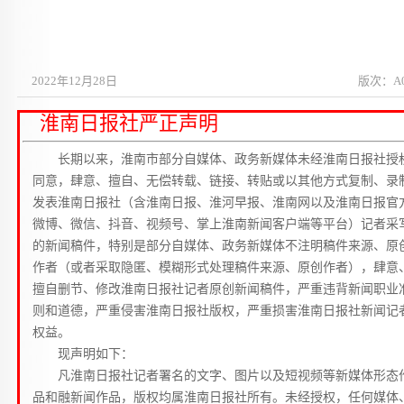
2022年12月28日
版次：A
淮南日报社严正声明
长期以来，淮南市部分自媒体、政务新媒体未经淮南日报社授
同意，肆意、擅自、无偿转载、链接、转贴或以其他方式复制、录
发表淮南日报社（含淮南日报、淮河早报、淮南网以及淮南日报官
微博、微信、抖音、视频号、掌上淮南新闻客户端等平台）记者采
的新闻稿件，特别是部分自媒体、政务新媒体不注明稿件来源、原
作者（或者采取隐匿、模糊形式处理稿件来源、原创作者），肆意
擅自删节、修改淮南日报社记者原创新闻稿件，严重违背新闻职业
则和道德，严重侵害淮南日报社版权，严重损害淮南日报社新闻记
权益。
现声明如下：
凡淮南日报社记者署名的文字、图片以及短视频等新媒体形态
品和融新闻作品，版权均属淮南日报社所有。未经授权，任何媒体