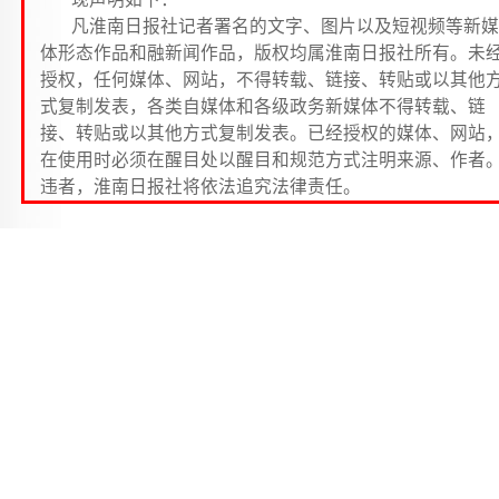
凡淮南日报社记者署名的文字、图片以及短视频等新媒
体形态作品和融新闻作品，版权均属淮南日报社所有。未
授权，任何媒体、网站，不得转载、链接、转贴或以其他
式复制发表，各类自媒体和各级政务新媒体不得转载、链
接、转贴或以其他方式复制发表。已经授权的媒体、网站
在使用时必须在醒目处以醒目和规范方式注明来源、作者
违者，淮南日报社将依法追究法律责任。
田家庵区第十六小学 三（6）班 张睎宸
在我家除了爸爸妈妈和我，还有两个家庭小成员，
们就是两只可爱的乌龟，听妈妈说这两只乌龟已经来我
家十年了，哇，比我的年龄还大呢！它们是我的好朋友
我给它们取名“公主”和“王子”。
公主虽然是女生，但比王子长得还稍微大一些，它
都穿着又大又硬的龟壳，龟壳大约长20厘米，宽14厘米
龟壳上面有一层鳞片，鳞片有四边形的，也有五边形的