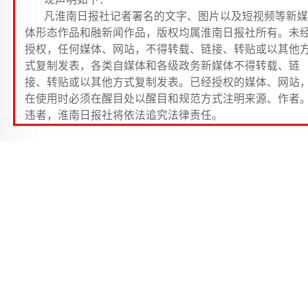
凡淮南日报社记者署名的文字、图片以及短视频等新媒
体形态作品和融新闻作品，版权均属淮南日报社所有。未
授权，任何媒体、网站，不得转载、链接、转贴或以其他
式复制发表，各类自媒体和各级政务新媒体不得转载、链
接、转贴或以其他方式复制发表。已经授权的媒体、网站
在使用时必须在醒目处以醒目和规范方式注明来源、作者
违者，淮南日报社将依法追究法律责任。
淮师附小山南校区 五（6）班 朱若晰
莲花，亭亭玉立的水中仙子；莲花，散发着淡淡清
的花中君子。自古以来多少文人雅士用优美的语句赞美
它，多少人用美好的音符称道过它。
“出淤泥而不染，濯清涟而不妖。”写出莲花的高尚
质。莲花的美是庄重的，它不像牡丹般美得妖艳，它不
彩虹一般，美得虚幻。