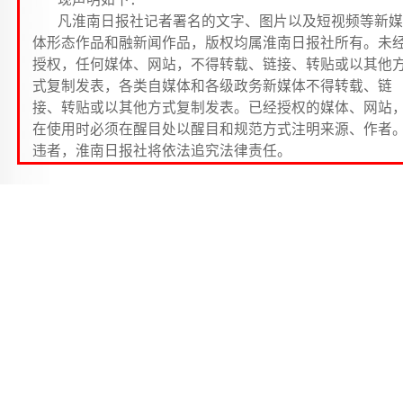
凡淮南日报社记者署名的文字、图片以及短视频等新媒
体形态作品和融新闻作品，版权均属淮南日报社所有。未
授权，任何媒体、网站，不得转载、链接、转贴或以其他
式复制发表，各类自媒体和各级政务新媒体不得转载、链
接、转贴或以其他方式复制发表。已经授权的媒体、网站
在使用时必须在醒目处以醒目和规范方式注明来源、作者
违者，淮南日报社将依法追究法律责任。
翻开《小兵张嘎》这本书，我就被它深深吸引了…
这本书主要讲述了生活在白洋淀的张嘎从小和奶奶
依为命，奶奶为了掩护八路军侦查连长钟亮，英勇牺牲
而老钟叔也被敌人抓走了。嘎子为了替奶奶报仇，救出
钟叔，果断地选择当一名八路军。他通过自己的努力，
为了一名小侦查员。他机智、勇敢，出色地完成了许多
查任务。被抓住后，面对敌人的严刑拷问，不屈不挠，
现了作为一名侦查员的优秀品质。最终，他为奶奶报