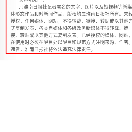
凡淮南日报社记者署名的文字、图片以及短视频等新媒
体形态作品和融新闻作品，版权均属淮南日报社所有。未
授权，任何媒体、网站，不得转载、链接、转贴或以其他
式复制发表，各类自媒体和各级政务新媒体不得转载、链
接、转贴或以其他方式复制发表。已经授权的媒体、网站
在使用时必须在醒目处以醒目和规范方式注明来源、作者
违者，淮南日报社将依法追究法律责任。
田家庵区第二小学 五（5）班 朱宇晨
在放学回家的路上，我在路边看见了一辆奇怪的车
上面写着“通往二十年后”。在好奇心的驱使下，我坐上
这辆车。
“您好，现在是公元2042年11月7日。您所在的区域
安徽省淮南市。祝您心情愉悦！”什么？2042年？我真
到了二十年后。车还没停稳，我就迫不及待下了车，眼
的一幕让我目瞪口呆：天上飞的不再只有小鸟，取而代